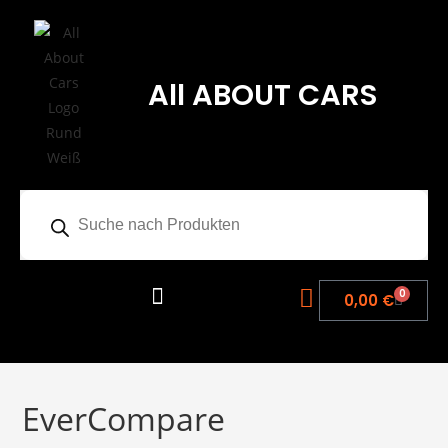
All ABOUT CARS
0
0,00
€
EverCompare