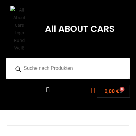
All ABOUT CARS
0
0,00
€