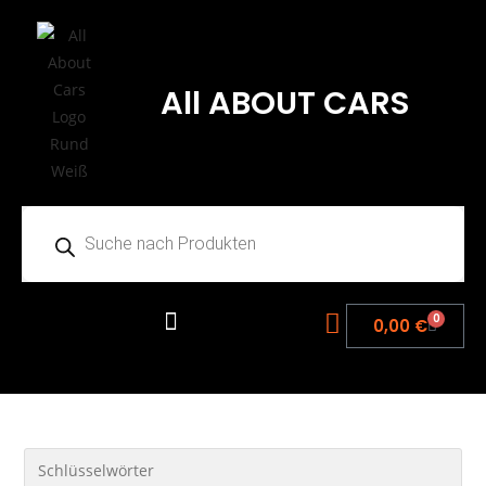
All ABOUT CARS
0
0,00
€