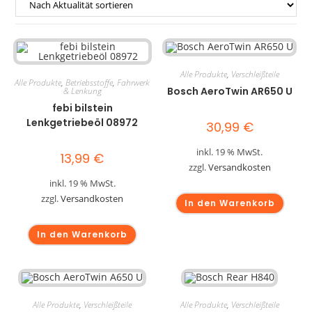
Alle Produkte
,
Verschleißteile
Alle Produkte
,
Betriebsstoffe
,
Fahrwerk
Bosch AeroTwin AR650 U
& Lenkung
febi bilstein
Lenkgetriebeöl 08972
30,99
€
inkl. 19 % MwSt.
13,99
€
zzgl.
Versandkosten
inkl. 19 % MwSt.
zzgl.
Versandkosten
In den Warenkorb
In den Warenkorb
Alle Produkte
,
Verschleißteile
Alle Produkte
,
Verschleißteile