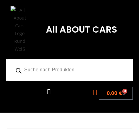
All ABOUT CARS
0
0,00
€