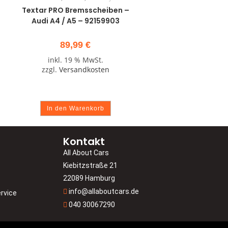
Textar PRO Bremsscheiben –
Audi A4 / A5 – 92159903
89,99
€
inkl. 19 % MwSt.
zzgl.
Versandkosten
In den Warenkorb
Kontakt
All About Cars
Kiebitzstraße 21
22089 Hamburg
info@allaboutcars.de
rvice
040 30067290