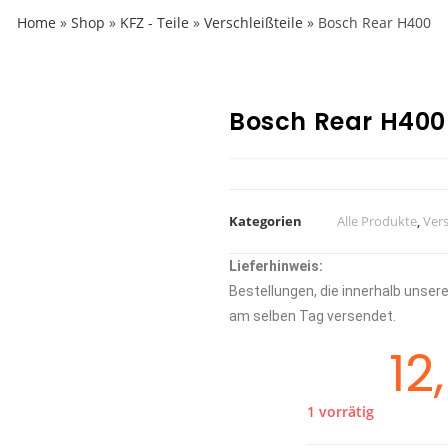
Home
»
Shop
»
KFZ - Teile
»
Verschleißteile
»
Bosch Rear H400
Bosch Rear H400
Kategorien
Alle Produkte
,
Vers
Lieferhinweis:
Bestellungen, die innerhalb unse
am selben Tag versendet.
12
1 vorrätig