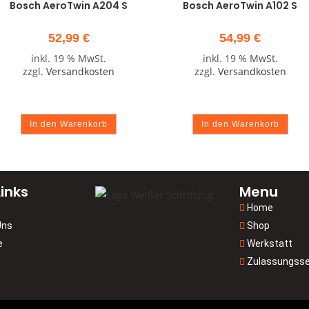
Bosch AeroTwin A204 S
Bosch AeroTwin A102 S
52,99
€
54,99
€
inkl. 19 % MwSt.
inkl. 19 % MwSt.
zzgl.
Versandkosten
zzgl.
Versandkosten
In den Warenkorb
In den Warenkorb
inks
Menu
Home
Uns
Shop
e
Werkstatt
Zulassungsse