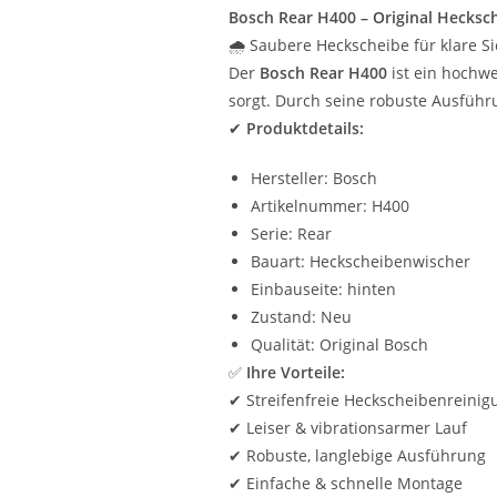
Bosch Rear H400 – Original Hecksc
🌧️ Saubere Heckscheibe für klare S
Der
Bosch Rear H400
ist ein hochwe
sorgt. Durch seine robuste Ausführ
✔
Produktdetails:
Hersteller: Bosch
Artikelnummer: H400
Serie: Rear
Bauart: Heckscheibenwischer
Einbauseite: hinten
Zustand: Neu
Qualität: Original Bosch
✅
Ihre Vorteile:
✔ Streifenfreie Heckscheibenreinig
✔ Leiser & vibrationsarmer Lauf
✔ Robuste, langlebige Ausführung
✔ Einfache & schnelle Montage