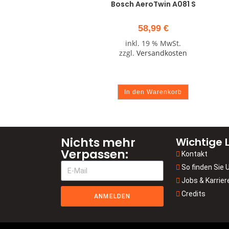
Bosch AeroTwin A081 S
58,99
€
inkl. 19 % MwSt.
zzgl.
Versandkosten
In den Warenkorb
Nichts mehr
Wichtige L
Verpassen:
Kontakt
So finden Sie 
Jobs & Karrier
Credits
ANMELDEN