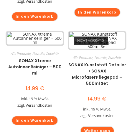
zzgl.
Versandkosten
In den Warenkorb
In den Warenkorb
NICHT VORRÄTIG
Alle Produkte
,
Neuteile
,
Zubehör
Alle Produkte
,
Neuteile
,
Zubehör
SONAX Xtreme
SONAX Kunststoff Detailer
AutoInnenReiniger – 500
+ SONAX
ml
MicrofaserPflegepad –
500ml Set
14,99
€
14,99
€
inkl. 19 % MwSt.
zzgl.
Versandkosten
inkl. 19 % MwSt.
zzgl.
Versandkosten
In den Warenkorb
Weiterlesen