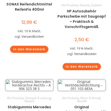
SONAX Reifendichtmittel
Alle Produkte
,
Neuteile
,
Zubehör
ReifenFix 400ml
HP Autozubehör
Parkscheibe mit Saugnapf
12,99
€
– Praktisch &
Vorschriftsgemäß
inkl. 19 % MwSt.
zzgl.
Versandkosten
2,50
€
inkl. 19 % MwSt.
In den Warenkorb
zzgl.
Versandkosten
In den Warenkorb
Alle Produkte
,
Fahrwerk & Lenkung
,
Alle Produkte
,
Motor & Antrieb
,
Neuteile
Neuteile
Stabigummis Mercedes
Original