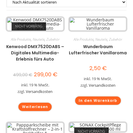
NICHT VORRÄTIG
Alle Produkte
,
Neuteile
,
Zubehör
Alle Produkte
,
Neuteile
,
Zubehör
Kenwood DMX7520DABS –
Wunderbaum
Digitales Multimedia-
Lufterfrischer Vanillaroma
Erlebnis fürs Auto
2,50
€
299,00
€
499,00
€
inkl. 19 % MwSt.
inkl. 19 % MwSt.
zzgl.
Versandkosten
zzgl.
Versandkosten
In den Warenkorb
Weiterlesen
NICHT VORRÄTIG