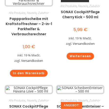
Alle Produkte
,
Neuteile
,
Zubehör
SONAX CockpitPflege
Alle Produkte
,
Neuteile
,
Zubehör
Cherry Kick – 500 ml
Pappparkscheibe mit
Kraftstoffrechner – 2-in-1
Parkhelfer &
5,99
€
Verbrauchsrechner
inkl. 19 % MwSt.
zzgl.
Versandkosten
1,00
€
inkl. 19 % MwSt.
Weiterlesen
zzgl.
Versandkosten
In den Warenkorb
Alle Produkte
,
Neuteile
,
Zubehör
Alle Produkte
,
Neuteile
,
Zubehör
ANGEBOT!
SONAX CockpitPflege
SONAX ScheibenEnteiser –