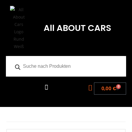
All ABOUT CARS
0
0,00
€