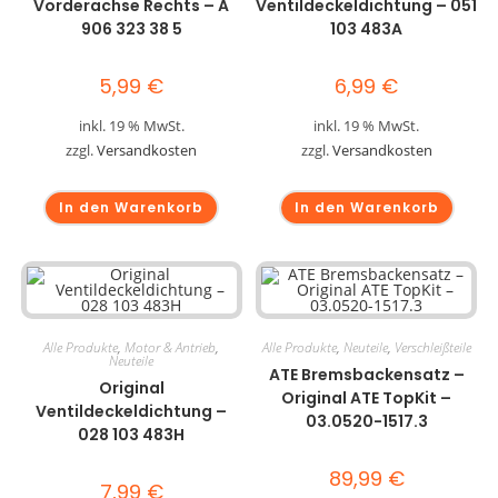
Vorderachse Rechts – A
Ventildeckeldichtung – 051
906 323 38 5
103 483A
5,99
€
6,99
€
inkl. 19 % MwSt.
inkl. 19 % MwSt.
zzgl.
Versandkosten
zzgl.
Versandkosten
In den Warenkorb
In den Warenkorb
Alle Produkte
,
Motor & Antrieb
,
Alle Produkte
,
Neuteile
,
Verschleißteile
Neuteile
ATE Bremsbackensatz –
Original
Original ATE TopKit –
Ventildeckeldichtung –
03.0520-1517.3
028 103 483H
89,99
€
7,99
€