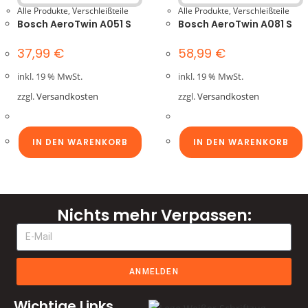
Alle Produkte
,
Verschleißteile
Alle Produkte
,
Verschleißteile
Bosch AeroTwin A051 S
Bosch AeroTwin A081 S
37,99
€
58,99
€
inkl. 19 % MwSt.
inkl. 19 % MwSt.
zzgl.
Versandkosten
zzgl.
Versandkosten
IN DEN WARENKORB
IN DEN WARENKORB
Nichts mehr Verpassen:
ANMELDEN
Wichtige Links