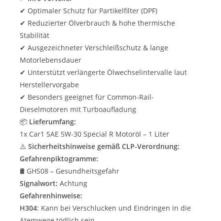
✔ Optimaler Schutz für Partikelfilter (DPF)
✔ Reduzierter Ölverbrauch & hohe thermische
Stabilität
✔ Ausgezeichneter Verschleißschutz & lange
Motorlebensdauer
✔ Unterstützt verlängerte Ölwechselintervalle laut
Herstellervorgabe
✔ Besonders geeignet für Common-Rail-
Dieselmotoren mit Turboaufladung
📦
Lieferumfang:
1x Car1 SAE 5W-30 Special R Motoröl – 1 Liter
⚠️
Sicherheitshinweise gemäß CLP-Verordnung:
Gefahrenpiktogramme:
🛢️ GHS08 – Gesundheitsgefahr
Signalwort:
Achtung
Gefahrenhinweise:
H304
: Kann bei Verschlucken und Eindringen in die
Atemwege tödlich sein.