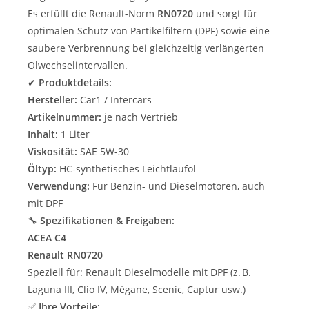
Es erfüllt die Renault-Norm
RN0720
und sorgt für
optimalen Schutz von Partikelfiltern (DPF) sowie eine
saubere Verbrennung bei gleichzeitig verlängerten
Ölwechselintervallen.
✔
Produktdetails:
Hersteller:
Car1 / Intercars
Artikelnummer:
je nach Vertrieb
Inhalt:
1 Liter
Viskosität:
SAE 5W-30
Öltyp:
HC-synthetisches Leichtlauföl
Verwendung:
Für Benzin- und Dieselmotoren, auch
mit DPF
🔧
Spezifikationen & Freigaben:
ACEA C4
Renault RN0720
Speziell für: Renault Dieselmodelle mit DPF (z. B.
Laguna III, Clio IV, Mégane, Scenic, Captur usw.)
✅
Ihre Vorteile: