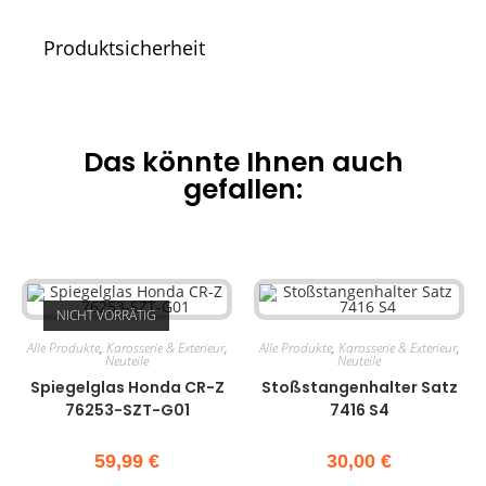
Produktsicherheit
Das könnte Ihnen auch
gefallen:
NICHT VORRÄTIG
Alle Produkte
,
Karosserie & Exterieur
,
Alle Produkte
,
Karosserie & Exterieur
,
Neuteile
Neuteile
Spiegelglas Honda CR-Z
Stoßstangenhalter Satz
76253-SZT-G01
7416 S4
59,99
€
30,00
€