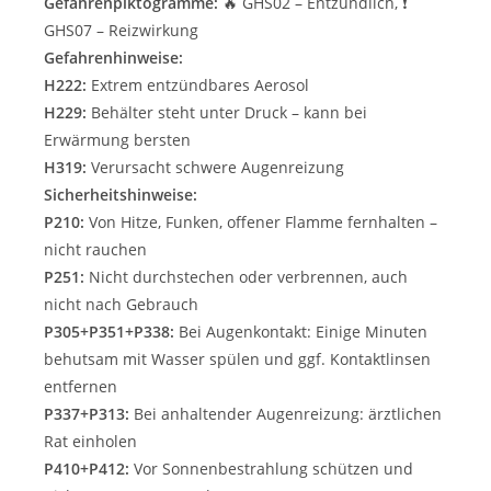
Gefahrenpiktogramme:
🔥 GHS02 – Entzündlich, ❗
GHS07 – Reizwirkung
Gefahrenhinweise:
H222:
Extrem entzündbares Aerosol
H229:
Behälter steht unter Druck – kann bei
Erwärmung bersten
H319:
Verursacht schwere Augenreizung
Sicherheitshinweise:
P210:
Von Hitze, Funken, offener Flamme fernhalten –
nicht rauchen
P251:
Nicht durchstechen oder verbrennen, auch
nicht nach Gebrauch
P305+P351+P338:
Bei Augenkontakt: Einige Minuten
behutsam mit Wasser spülen und ggf. Kontaktlinsen
entfernen
P337+P313:
Bei anhaltender Augenreizung: ärztlichen
Rat einholen
P410+P412:
Vor Sonnenbestrahlung schützen und