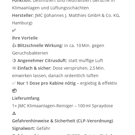
Funktion:
Desinfiziert und neutralisiert Gerüche in
Klimaanlagen und Lüftungsschächten
Hersteller:
JMC (Johannes J. Matthies GmbH & Co. KG,
Hamburg)
✅
Ihre Vorteile
👍
Blitzschnelle Wirkung:
in ca. 10 Min. gegen
Geruchsbakterien
🍋
Angenehmer Citrusduft:
statt muffige Luft
🧼
Einfach & sicher:
Dose versprühen, 2,5 Min.
einwirken lassen, danach ordentlich lüften
✅
Nur 1 Dose pro Kabine nötig
– ergiebig & effektiv
📦
Lieferumfang
1× JMC Klimaanlagen‑Reiniger – 100 ml Spraydose
⚠️
Gefahrenhinweise & Sicherheit (CLP-Verordnung)
Signalwort:
Gefahr