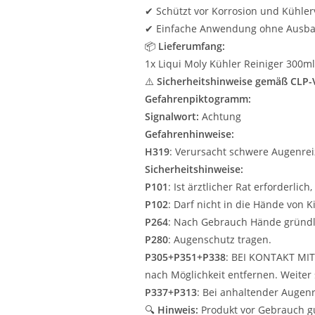
✔ Schützt vor Korrosion und Kühle
✔ Einfache Anwendung ohne Ausb
📦
Lieferumfang:
1x Liqui Moly Kühler Reiniger 300ml
⚠️
Sicherheitshinweise gemäß CLP-
Gefahrenpiktogramm:
Signalwort:
Achtung
Gefahrenhinweise:
H319
: Verursacht schwere Augenrei
Sicherheitshinweise:
P101
: Ist ärztlicher Rat erforderli
P102
: Darf nicht in die Hände von 
P264
: Nach Gebrauch Hände gründl
P280
: Augenschutz tragen.
P305+P351+P338
: BEI KONTAKT MIT
nach Möglichkeit entfernen. Weiter 
P337+P313
: Bei anhaltender Augenr
🔍
Hinweis:
Produkt vor Gebrauch gu