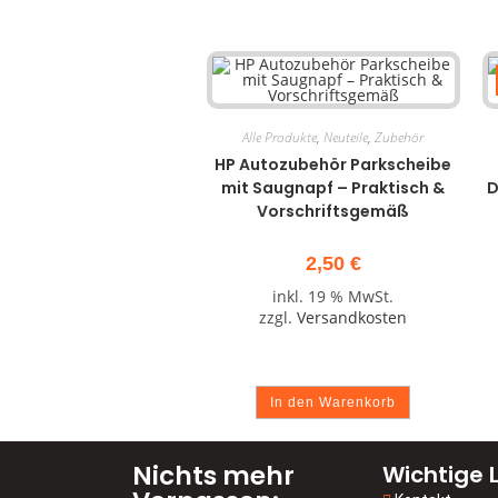
Alle Produkte
,
Neuteile
,
Zubehör
HP Autozubehör Parkscheibe
mit Saugnapf – Praktisch &
D
Vorschriftsgemäß
2,50
€
inkl. 19 % MwSt.
zzgl.
Versandkosten
In den Warenkorb
Nichts mehr
Wichtige L