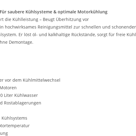
– Für saubere Kühlsysteme & optimale Motorkühlung
ert die Kühlleistung – Beugt Überhitzung vor
ein hochwirksames Reinigungsmittel zur schnellen und schonende
stem. Er löst öl- und kalkhaltige Rückstände, sorgt für freie Küh
 ohne Demontage.
r vor dem Kühlmittelwechsel
 Motoren
0 Liter Kühlwasser
nd Rostablagerungen
n Kühlsystems
otortemperatur
zung