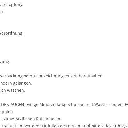
rverstopfung
au
Verordnung:
zung.
ch, Verpackung oder Kennzeichnungsetikett bereithalten.
Kindern gelangen.
ich waschen.
 DEN AUGEN: Einige Minuten lang behutsam mit Wasser spülen. Ev
spülen.
eizung: Ärztlichen Rat einholen.
t schütteln. Vor dem Einfüllen des neuen Kühlmittels das Kühlsys