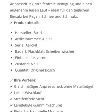
Anpressdruck, streifenfreie Reinigung und einen
angenehm leisen Lauf – ideal für den täglichen
Einsatz bei Regen, Schnee und Schmutz.
✔
Produktdetails:
Hersteller: Bosch
Artikelnummer: AF532
Serie: AeroFit
Bauart: Flachblatt-Scheibenwischer
Einbauseite: vorne
Zustand: Neu
Qualität: Original Bosch
✅
Ihre Vorteile:
✔ Gleichmäßiger Anpressdruck ohne Metallbügel
✔ Leiser Wischlauf
✔ Streifenfreie Sicht
✔ Langlebige Gummimischung
✔ Einfache & schnelle Montage