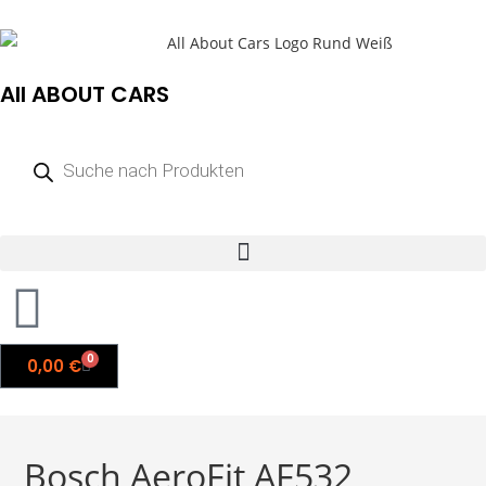
All ABOUT CARS
0
0,00
€
Bosch AeroFit AF532