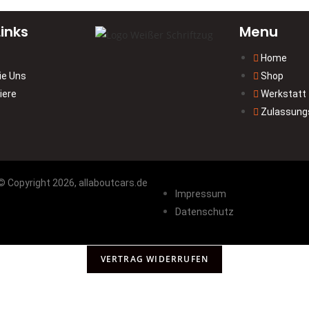
inks
Menu
Home
ie Uns
Shop
iere
Werkstatt
Zulassung
© Copyright 2026, allaboutcars.de
Impressum
Datenschutz
VERTRAG WIDERRUFEN