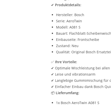
✔
Produktdetails:
Hersteller: Bosch
Serie: AeroTwin
Modell: A081 S
Bauart: Flachblatt-Scheibenwisc
Einbauseite: Frontscheibe
Zustand: Neu
Qualität: Original Bosch Ersatztei
✅
Ihre Vorteile:
✔ Optimale Wischleistung bei alle
✔ Leise und vibrationsarm
✔ Langlebige Gummimischung für d
✔ Einfacher Einbau dank Bosch Qui
📦
Lieferumfang:
1x Bosch AeroTwin A081 S