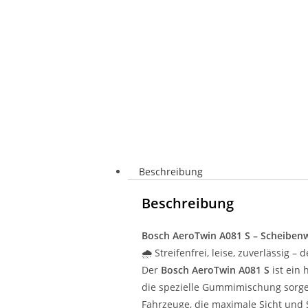
Beschreibung
Beschreibung
Bosch AeroTwin A081 S – Scheibenwi
🌧️ Streifenfrei, leise, zuverlässig 
Der
Bosch AeroTwin A081 S
ist ein 
die spezielle Gummimischung sorgen
Fahrzeuge, die maximale Sicht und S