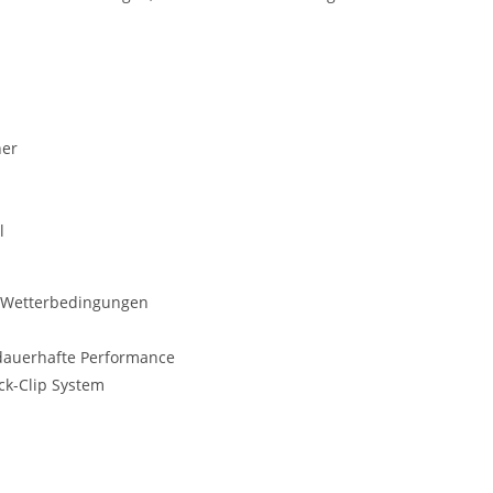
her
l
n Wetterbedingungen
auerhafte Performance
ck-Clip System