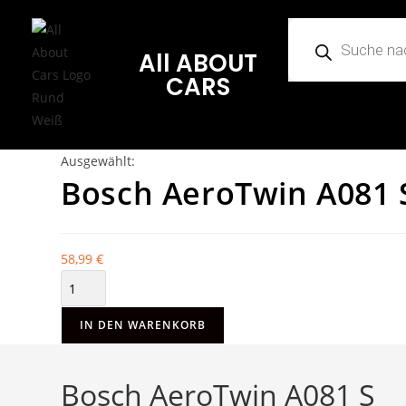
All ABOUT
CARS
Ausgewählt:
Bosch AeroTwin A081 
58,99
€
IN DEN WARENKORB
Bosch AeroTwin A081 S