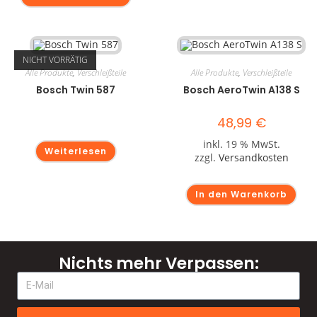
NICHT VORRÄTIG
Alle Produkte
,
Verschleißteile
Alle Produkte
,
Verschleißteile
Bosch Twin 587
Bosch AeroTwin A138 S
48,99
€
inkl. 19 % MwSt.
Weiterlesen
zzgl.
Versandkosten
In den Warenkorb
Nichts mehr Verpassen: