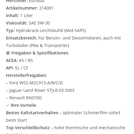
Hersteller:
Eurolub
Artikelnummer:
214001
Inhalt:
1 Liter
Viskosität:
SAE 5W‑30
Typ:
Hydrokrack‐Leichtlauföl (Mid‑SAPS)
Einsatzbereich:
Für Benzin- und Dieselmotoren, auch mit
Turbolader (Pkw & Transporter)
📘
Freigaben & Spezifikationen
ACEA:
A5 / B5
API:
SL / CF
Herstellerfreigaben:
– Ford WSS‑M2C913‑A/B/C/D
– Jaguar Land Rover STJLR.03.5003
– Renault RN0700
✅
Ihre Vorteile
Bestes Kaltstartverhalten
– optimaler Schmierfilm sofort
beim Start
Top Verschleißschutz
– hohe thermische und mechanische