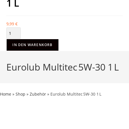
1 L
9,99
€
IN DEN WARENKORB
Eurolub Multitec 5W-30 1 L
Home
»
Shop
»
Zubehör
»
Eurolub Multitec 5W-30 1 L