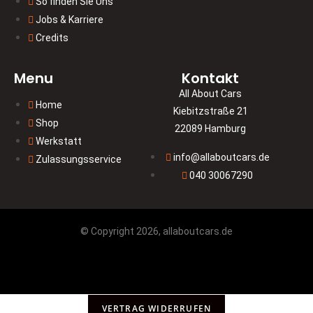
So finden Sie Uns
Jobs & Karriere
Credits
Menu
Kontakt
All About Cars
Home
Kiebitzstraße 21
Shop
22089 Hamburg
Werkstatt
info@allaboutcars.de
Zulassungsservice
040 30067290
© Copyright 2026, allaboutcars.de
VERTRAG WIDERRUFEN