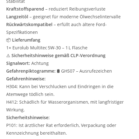
Stabilität
Kraftstoffsparend
– reduziert Reibungsverluste
Langzeitöl
– geeignet für moderne Ölwechselintervalle
Rückwärtskompatibel
– erfüllt auch ältere Ford-
Spezifikationen
📦
Lieferumfang
1× Eurolub Multitec 5W‑30 – 1 L Flasche
⚠️
Sicherheitshinweise gemäß CLP-Verordnung
Signalwort:
Achtung
Gefahrenpiktogramme:
🛢️ GHS07 – Ausrufezeichen
Gefahrenhinweise:
H304: Kann bei Verschlucken und Eindringen in die
Atemwege tödlich sein.
H412: Schädlich für Wasserorganismen, mit langfristiger
Wirkung.
Sicherheitshinweise:
P101: Ist ärztlicher Rat erforderlich, Verpackung oder
Kennzeichnung bereithalten.