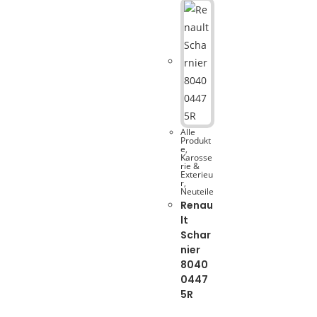
Alle
Produkt
e
,
Karosse
rie &
Exterieu
r
,
Neuteile
Renau
lt
Schar
nier
8040
0447
5R