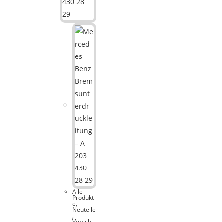
Alle
Produkt
e
,
Neuteile
,
Verschl