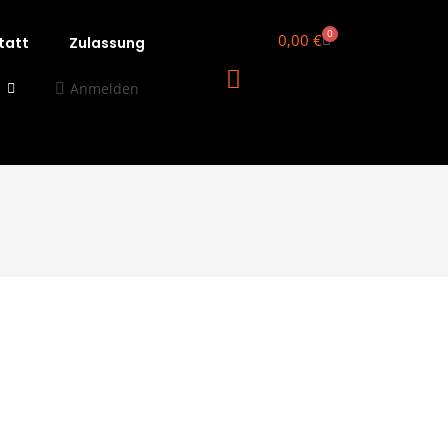
0
0,00
€
tatt
Zulassung
Anmelden