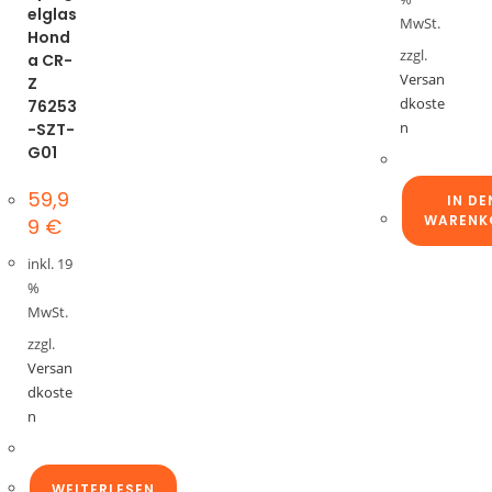
elglas
MwSt.
Hond
zzgl.
a CR-
Versan
Z
dkoste
76253
-SZT-
n
G01
59,9
IN DE
WARENK
9
€
inkl. 19
%
MwSt.
zzgl.
Versan
dkoste
n
WEITERLESEN