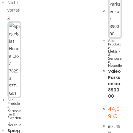
Nicht
vorräti
g
Alle
Produkt
e
,
Elektrik
&
Sensore
n
,
Neuteile
Valeo
Parks
ensor
8900
00
Alle
Produkt
e
,
44,9
Karosse
rie &
9
€
Exterieu
r
,
Neuteile
inkl. 19
Spieg
%