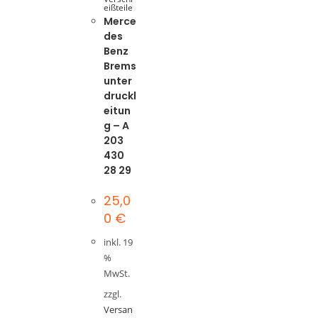
eißteile
Merce
des
Benz
Brems
unter
druckl
eitun
g – A
203
430
28 29
25,0
0
€
inkl. 19
%
MwSt.
zzgl.
Versan