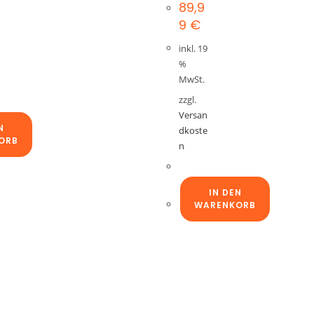
89,9
9
€
inkl. 19
%
MwSt.
zzgl.
Versan
N
dkoste
ORB
n
IN DEN
WARENKORB