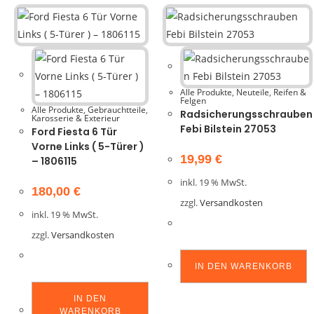
Alle Produkte
,
Neuteile
,
Reifen &
Felgen
Alle Produkte
,
Gebrauchtteile
,
Radsicherungsschrauben
Karosserie & Exterieur
Febi Bilstein 27053
Ford Fiesta 6 Tür
Vorne Links ( 5-Türer )
19,99
€
– 1806115
inkl. 19 % MwSt.
180,00
€
zzgl.
Versandkosten
inkl. 19 % MwSt.
zzgl.
Versandkosten
IN DEN WARENKORB
IN DEN
WARENKORB