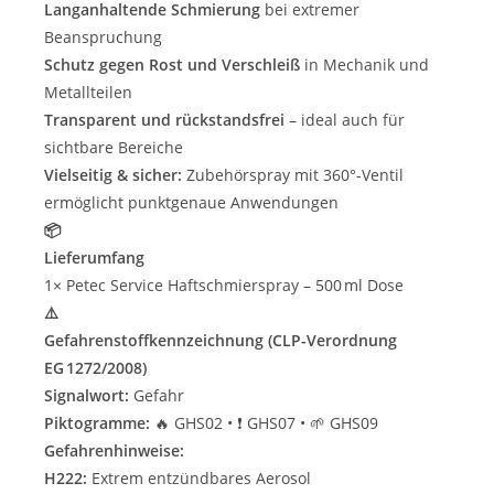
Langanhaltende Schmierung
bei extremer
Beanspruchung
Schutz gegen Rost und Verschleiß
in Mechanik und
Metallteilen
Transparent und rückstandsfrei
– ideal auch für
sichtbare Bereiche
Vielseitig & sicher:
Zubehörspray mit 360°-Ventil
ermöglicht punktgenaue Anwendungen
📦
Lieferumfang
1× Petec Service Haftschmierspray – 500 ml Dose
⚠️
Gefahrenstoffkennzeichnung (CLP-Verordnung
EG 1272/2008)
Signalwort:
Gefahr
Piktogramme:
🔥 GHS02 • ❗ GHS07 • 🌱 GHS09
Gefahrenhinweise:
H222:
Extrem entzündbares Aerosol