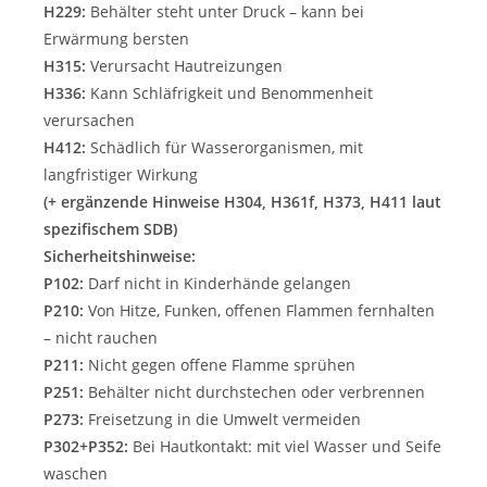
H229:
Behälter steht unter Druck – kann bei
Erwärmung bersten
H315:
Verursacht Hautreizungen
H336:
Kann Schläfrigkeit und Benommenheit
verursachen
H412:
Schädlich für Wasserorganismen, mit
langfristiger Wirkung
(+ ergänzende Hinweise H304, H361f, H373, H411 laut
spezifischem SDB)
Sicherheitshinweise:
P102:
Darf nicht in Kinderhände gelangen
P210:
Von Hitze, Funken, offenen Flammen fernhalten
– nicht rauchen
P211:
Nicht gegen offene Flamme sprühen
P251:
Behälter nicht durchstechen oder verbrennen
P273:
Freisetzung in die Umwelt vermeiden
P302+P352:
Bei Hautkontakt: mit viel Wasser und Seife
waschen