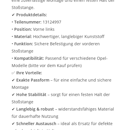
eine zuverlässige Montage und einen festen Halt der
Stoßstange.
✔
Produktdetails:
•
Teilenummer:
13124997
•
Position:
Vorne links
•
Material:
Hochwertiger, langlebiger Kunststoff
•
Funktion:
Sichere Befestigung der vorderen
Stoßstange
•
Kompatibilität:
Passend für verschiedene Opel-
Modelle (bitte vor dem Kauf prüfen)
✅
Ihre Vorteile:
✔
Exakte Passform
– für eine einfache und sichere
Montage
✔
Hohe Stabilität
– sorgt für einen festen Halt der
Stoßstange
✔
Langlebig & robust
– widerstandsfähiges Material
für dauerhafte Nutzung
✔
Schneller Austausch
– ideal als Ersatz für defekte